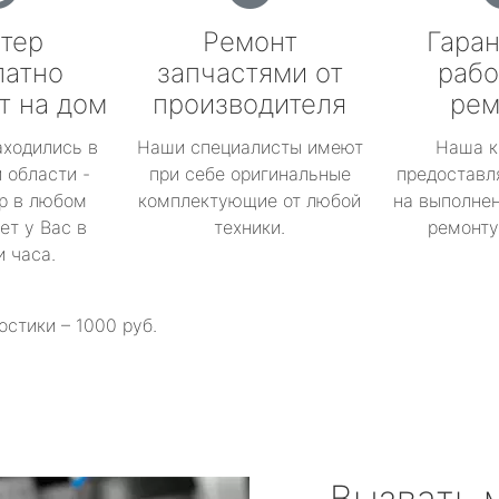
тер
Ремонт
Гаран
латно
запчастями от
рабо
т на дом
производителя
рем
аходились в
Наши специалисты имеют
Наша к
 области -
при себе оригинальные
предоставл
р в любом
комплектующие от любой
на выполнен
ет у Вас в
техники.
ремонту 
и часа.
остики – 1000 руб.
Вызвать 