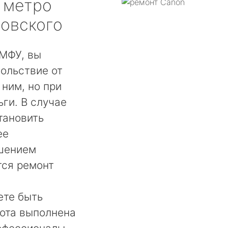
метро
совского
МФУ, вы
ольствие от
 ним, но при
ги. В случае
тановить
ее
шением
тся ремонт
ете быть
бота выполнена