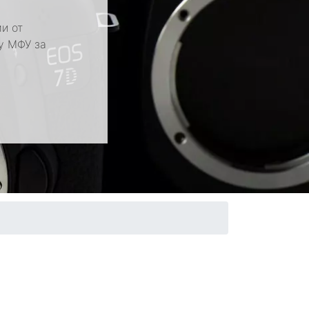
и от
у МФУ за