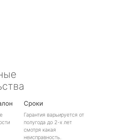
ные
ьства
алон
Сроки
е
Гарантия варьируется от
ости
полугода до 2-х лет
смотря какая
неисправность.