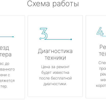
Схема работы
Ре
езд
Диагностика
те
тера
техники
Спе
ас до
Цена за ремонт
про
ованного
будет известна
ре
ени с
после бесплатной
ме
вяжется
диагностики.
корот
тер.