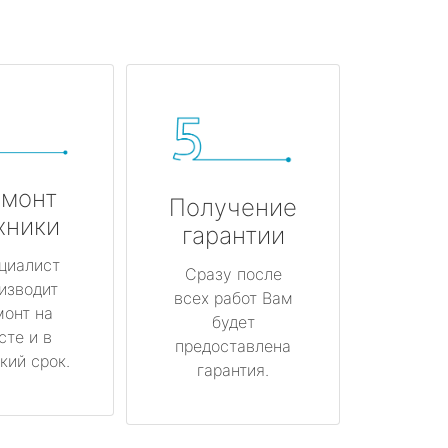
монт
Получение
хники
гарантии
циалист
Сразу после
изводит
всех работ Вам
монт на
будет
сте и в
предоставлена
кий срок.
гарантия.