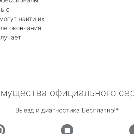
офессионалы
ь с
могут найти их
сле окончания
олучает
мущества официального се
Выезд и диагностика Бесплатно!*