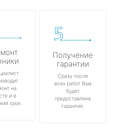
монт
Получение
хники
гарантии
циалист
Сразу после
изводит
всех работ Вам
монт на
будет
сте и в
предоставлена
кий срок.
гарантия.