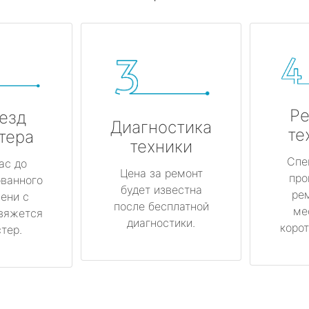
Ре
езд
Диагностика
те
тера
техники
Спе
ас до
Цена за ремонт
про
ованного
будет известна
ре
ени с
после бесплатной
ме
вяжется
диагностики.
корот
тер.