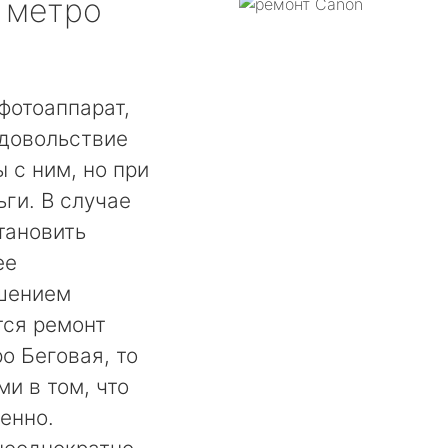
метро
я
фотоаппарат,
удовольствие
 с ним, но при
ги. В случае
тановить
ее
шением
тся ремонт
о Беговая, то
и в том, что
енно.