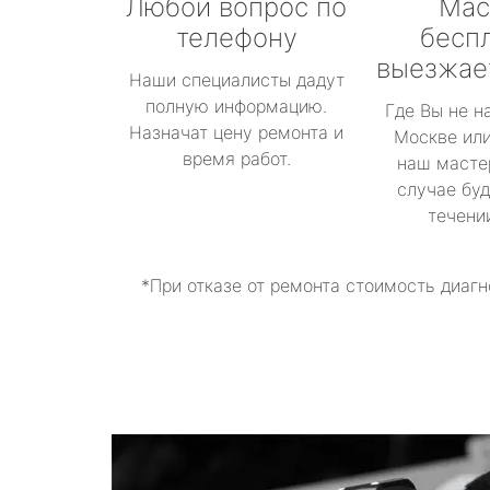
Любой вопрос по
Мас
телефону
бесп
выезжае
Наши специалисты дадут
полную информацию.
Где Вы не н
Назначат цену ремонта и
Москве или
время работ.
наш масте
случае буд
течени
*При отказе от ремонта стоимость диагн