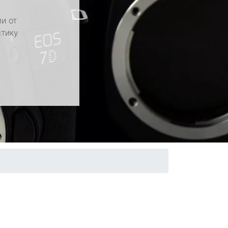
и от
стику