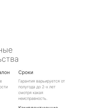
ные
ьства
алон
Сроки
е
Гарантия варьируется от
ости
полугода до 2-х лет
смотря какая
неисправность.
Комплектующие