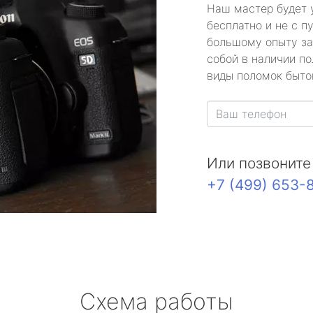
Наш мастер будет 
бесплатно и не с п
большому опыту за
собой в наличии по
виды поломок быто
Или позвоните
+7 (499) 653-
Схема работы