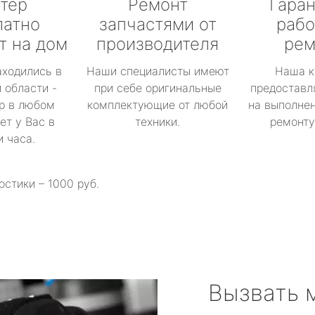
тер
Ремонт
Гаран
латно
запчастями от
рабо
т на дом
производителя
рем
аходились в
Наши специалисты имеют
Наша к
 области -
при себе оригинальные
предоставл
р в любом
комплектующие от любой
на выполнен
ет у Вас в
техники.
ремонту 
и часа.
остики – 1000 руб.
Вызвать 