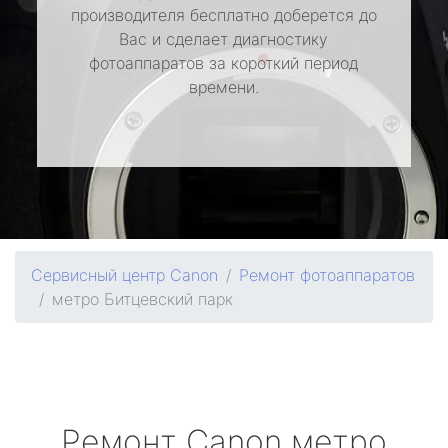
производителя бесплатно доберется до
Вас и сделает диагностику
фотоаппаратов за короткий период
времени.
Сервисный центр Canon
Ремонт фотоаппаратов
метро Битцевский парк
Ремонт
Canon
метро