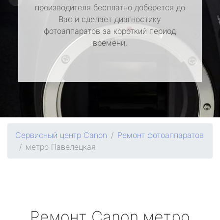
производителя бесплатно доберется до
Вас и сделает диагностику
фотоаппаратов за короткий период
времени.
Сервисный центр Canon
Ремонт фотоаппаратов
метро Павелецкая
Ремонт
Canon
метро