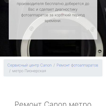
производителя бесплатно доберется до
Вас и сделает диагностику
фотоаппаратов за короткий период
времени.
Сервисный центр Canon
Ремонт фотоаппаратов
метро Пионерская
Ремонт
Canon
метро