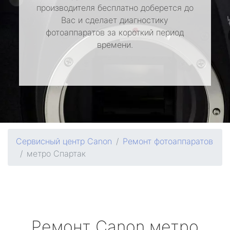
производителя бесплатно доберется до
Вас и сделает диагностику
фотоаппаратов за короткий период
времени.
Сервисный центр Canon
Ремонт фотоаппаратов
метро Спартак
Ремонт
Canon
метро