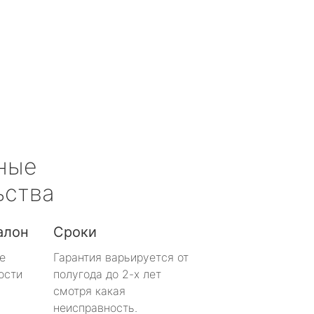
ные
ьства
алон
Сроки
е
Гарантия варьируется от
ости
полугода до 2-х лет
смотря какая
неисправность.