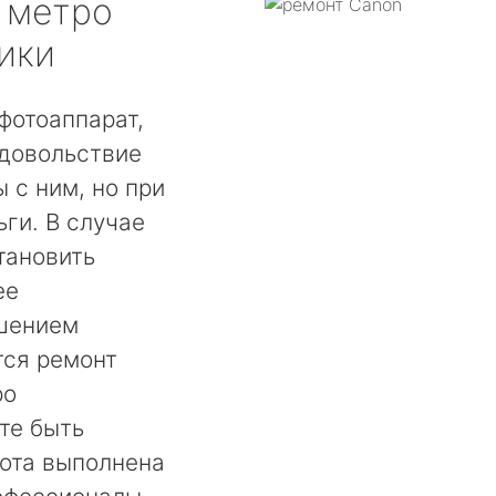
метро
ики
фотоаппарат,
удовольствие
 с ним, но при
ги. В случае
тановить
ее
шением
тся ремонт
ро
те быть
бота выполнена