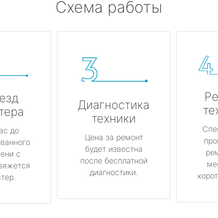
Схема работы
Ре
езд
Диагностика
те
тера
техники
Спе
ас до
Цена за ремонт
про
ованного
будет известна
ре
ени с
после бесплатной
ме
вяжется
диагностики.
корот
тер.