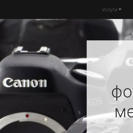
Услуги
фо
м