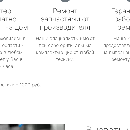
тер
Ремонт
Гаран
латно
запчастями от
рабо
т на дом
производителя
рем
аходились в
Наши специалисты имеют
Наша к
 области -
при себе оригинальные
предоставл
р в любом
комплектующие от любой
на выполнен
ет у Вас в
техники.
ремонту 
и часа.
остики – 1000 руб.
Вызвать 