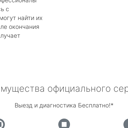
офессионалы
ь с
могут найти их
сле окончания
олучает
мущества официального се
Выезд и диагностика Бесплатно!*