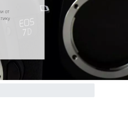
и от
стику