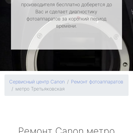
производителя бесплатно доберется до
Вас и сделает диагностику
фотоаппаратов за короткий период
времени.
Сервисный центр Canon
Ремонт фотоаппаратов
метро Третьяковская
Ремонт
Canon
метро