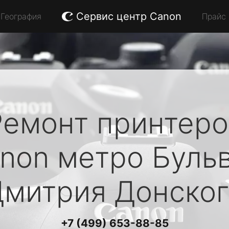
Сервис центр Canon
География
Прайс
Ремонт принтеро
non
метро Буль
митрия Донског
+7 (499) 653-88-85