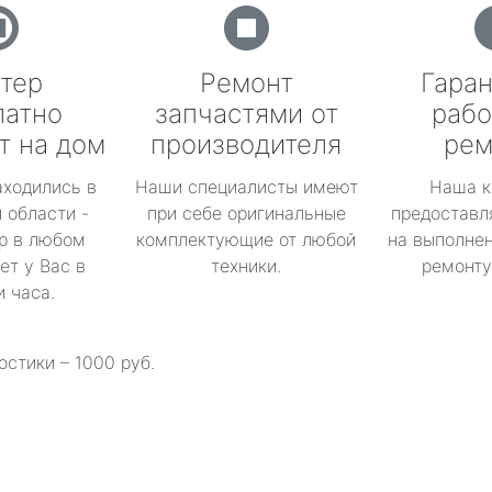
тер
Ремонт
Гаран
латно
запчастями от
рабо
т на дом
производителя
рем
аходились в
Наши специалисты имеют
Наша к
 области -
при себе оригинальные
предоставл
р в любом
комплектующие от любой
на выполнен
ет у Вас в
техники.
ремонту 
и часа.
остики – 1000 руб.