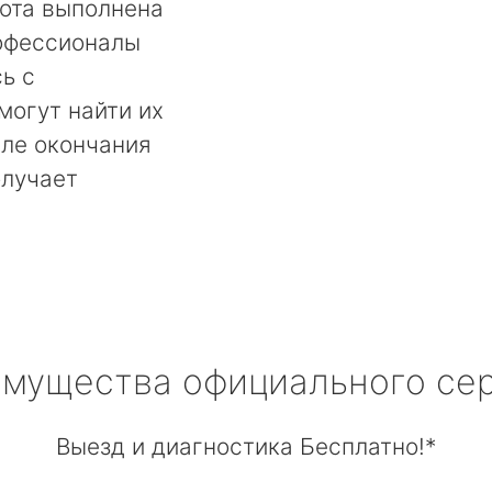
бота выполнена
офессионалы
ь с
могут найти их
сле окончания
олучает
мущества официального се
Выезд и диагностика Бесплатно!*