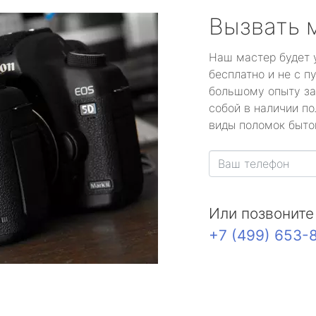
Вызвать 
Наш мастер будет 
бесплатно и не с п
большому опыту за
собой в наличии по
виды поломок быто
Или позвоните
+7 (499) 653-