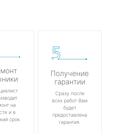
монт
Получение
хники
гарантии
циалист
Сразу после
изводит
всех работ Вам
монт на
будет
сте и в
предоставлена
кий срок.
гарантия.