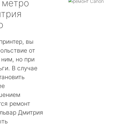
метро
итрия
о
принтер, вы
ольствие от
 ним, но при
ги. В случае
тановить
ее
шением
тся ремонт
ульвар Дмитрия
ыть