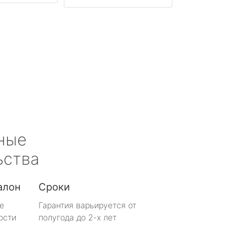
ные
ьства
алон
Сроки
е
Гарантия варьируется от
ости
полугода до 2-х лет