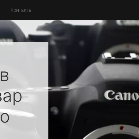
Контакты
в
вар
о