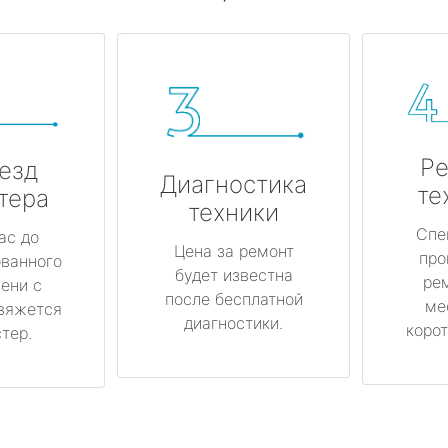
Ре
езд
Диагностика
те
тера
техники
Спе
ас до
Цена за ремонт
про
ованного
будет известна
ре
ени с
после бесплатной
ме
вяжется
диагностики.
корот
тер.