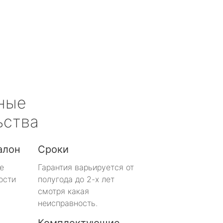
ные
ьства
алон
Сроки
е
Гарантия варьируется от
ости
полугода до 2-х лет
смотря какая
неисправность.
Комплектующие