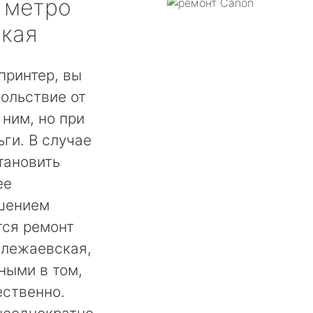
метро
кая
принтер, вы
ольствие от
 ним, но при
ги. В случае
тановить
ее
шением
тся ремонт
олежаевская,
ными в том,
ественно.