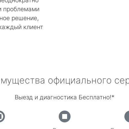
неоднократно
и проблемами
ьное решение,
 каждый клиент
мущества официального се
Выезд и диагностика Бесплатно!*