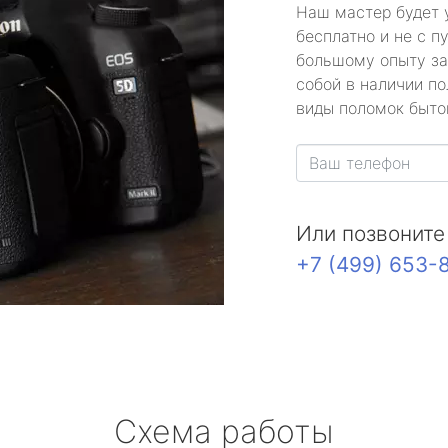
Наш мастер будет 
бесплатно и не с п
большому опыту за
собой в наличии по
виды поломок быто
Или позвоните
+7 (499) 653-
Схема работы