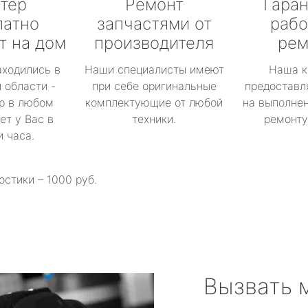
тер
Ремонт
Гаран
латно
запчастями от
рабо
т на дом
производителя
рем
аходились в
Наши специалисты имеют
Наша к
 области -
при себе оригинальные
предоставл
р в любом
комплектующие от любой
на выполнен
ет у Вас в
техники.
ремонту 
и часа.
остики – 1000 руб.
Вызвать 