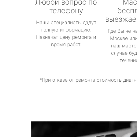
Любой вопрос по
Мас
телефону
бесп
выезжае
Наши специалисты дадут
полную информацию.
Где Вы не н
Назначат цену ремонта и
Москве или
время работ.
наш масте
случае буд
течени
*При отказе от ремонта стоимость диагн