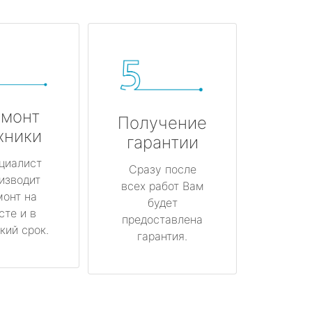
монт
Получение
хники
гарантии
циалист
Сразу после
изводит
всех работ Вам
монт на
будет
сте и в
предоставлена
кий срок.
гарантия.