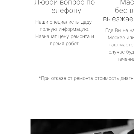
Любой вопрос по
Мас
телефону
бесп
выезжае
Наши специалисты дадут
полную информацию.
Где Вы не н
Назначат цену ремонта и
Москве или
время работ.
наш масте
случае буд
течени
*При отказе от ремонта стоимость диагн