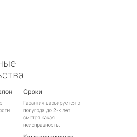
ные
ьства
алон
Сроки
е
Гарантия варьируется от
ости
полугода до 2-х лет
смотря какая
неисправность.
Комплектующие