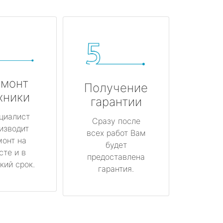
монт
Получение
хники
гарантии
циалист
Сразу после
изводит
всех работ Вам
монт на
будет
сте и в
предоставлена
кий срок.
гарантия.