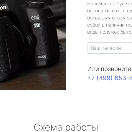
Наш мастер будет 
бесплатно и не с п
большому опыту за
собой в наличии по
виды поломок быто
Или позвоните
+7 (499) 653-
Схема работы