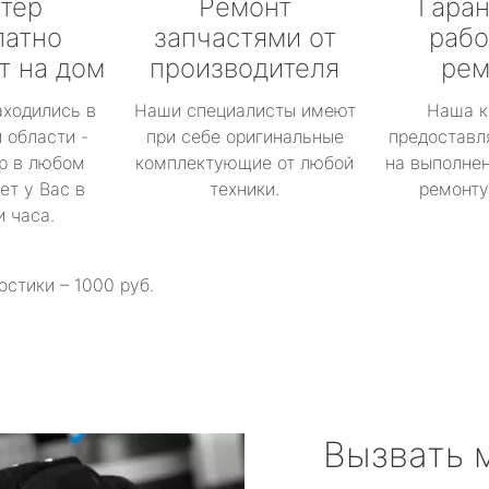
тер
Ремонт
Гаран
латно
запчастями от
рабо
т на дом
производителя
рем
аходились в
Наши специалисты имеют
Наша к
 области -
при себе оригинальные
предоставл
р в любом
комплектующие от любой
на выполнен
ет у Вас в
техники.
ремонту 
и часа.
остики – 1000 руб.
Вызвать 