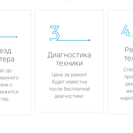
Ре
езд
Диагностика
те
тера
техники
Спе
ас до
Цена за ремонт
про
ованного
будет известна
ре
ени с
после бесплатной
ме
вяжется
диагностики.
корот
тер.