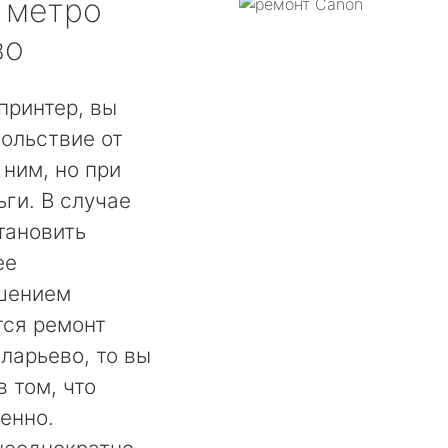
метро
во
принтер, вы
ольствие от
 ним, но при
ги. В случае
тановить
ее
шением
тся ремонт
ларьево, то вы
 том, что
енно.