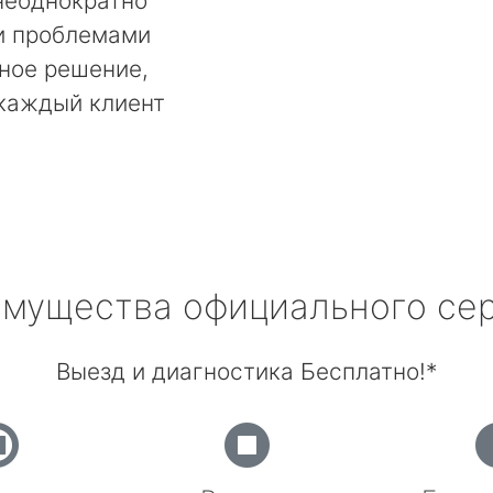
неоднократно
и проблемами
ьное решение,
 каждый клиент
мущества официального се
Выезд и диагностика Бесплатно!*