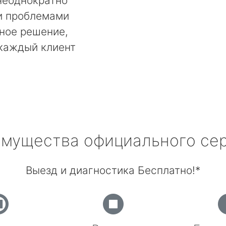
неоднократно
и проблемами
ьное решение,
 каждый клиент
мущества официального се
Выезд и диагностика Бесплатно!*