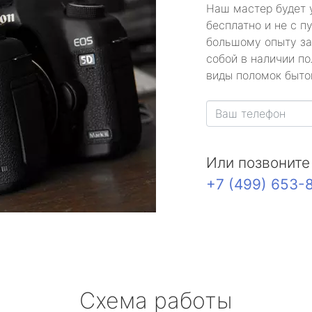
Наш мастер будет 
бесплатно и не с п
большому опыту за
собой в наличии по
виды поломок быто
Или позвоните
+7 (499) 653-
Схема работы