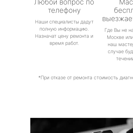
Любой вопрос по
Мас
телефону
бесп
выезжае
Наши специалисты дадут
полную информацию.
Где Вы не н
Назначат цену ремонта и
Москве или
время работ.
наш масте
случае буд
течени
*При отказе от ремонта стоимость диагн