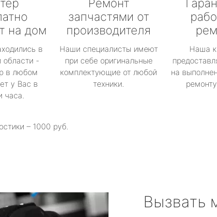
тер
Ремонт
Гаран
латно
запчастями от
рабо
т на дом
производителя
рем
аходились в
Наши специалисты имеют
Наша к
 области -
при себе оригинальные
предоставл
р в любом
комплектующие от любой
на выполнен
ет у Вас в
техники.
ремонту 
и часа.
остики – 1000 руб.
Вызвать 