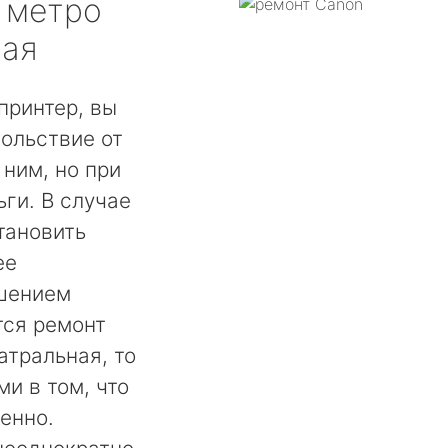
метро
ная
принтер, вы
ольствие от
 ним, но при
ги. В случае
тановить
ее
шением
тся ремонт
атральная, то
и в том, что
енно.