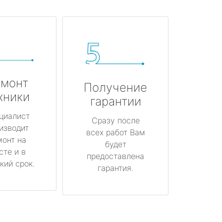
монт
Получение
хники
гарантии
циалист
Сразу после
изводит
всех работ Вам
монт на
будет
сте и в
предоставлена
кий срок.
гарантия.