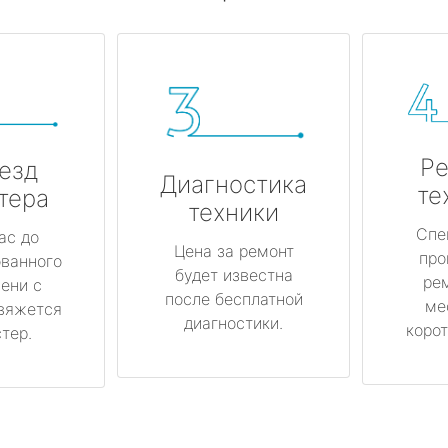
Ре
езд
Диагностика
те
тера
техники
Спе
ас до
Цена за ремонт
про
ованного
будет известна
ре
ени с
после бесплатной
ме
вяжется
диагностики.
корот
тер.