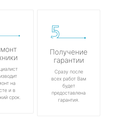
монт
Получение
хники
гарантии
циалист
Сразу после
изводит
всех работ Вам
монт на
будет
сте и в
предоставлена
кий срок.
гарантия.