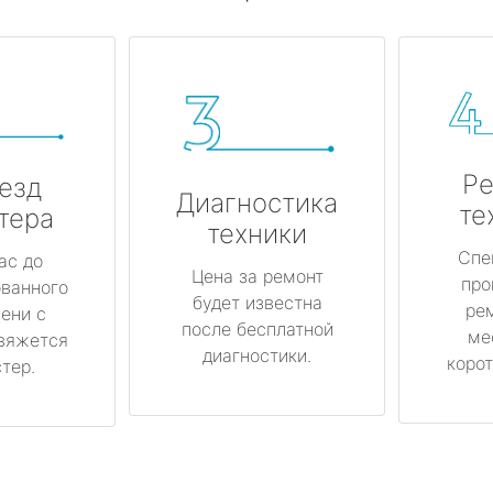
Ре
езд
Диагностика
те
тера
техники
Спе
ас до
Цена за ремонт
про
ованного
будет известна
ре
ени с
после бесплатной
ме
вяжется
диагностики.
корот
тер.