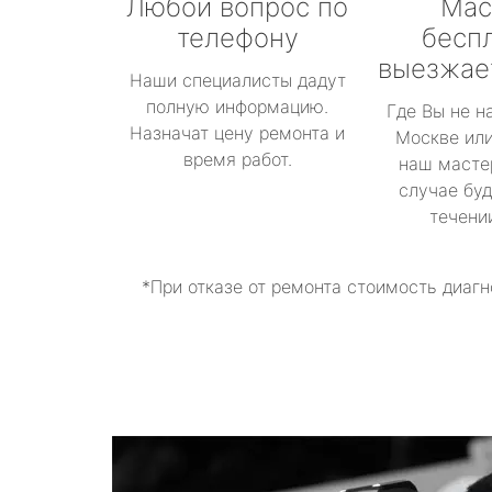
Любой вопрос по
Мас
телефону
бесп
выезжае
Наши специалисты дадут
полную информацию.
Где Вы не н
Назначат цену ремонта и
Москве или
время работ.
наш масте
случае буд
течени
*При отказе от ремонта стоимость диагн