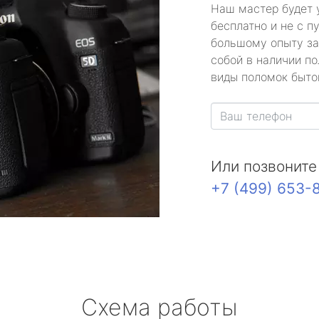
Наш мастер будет 
бесплатно и не с п
большому опыту за
собой в наличии по
виды поломок быто
Или позвоните
+7 (499) 653-
Схема работы