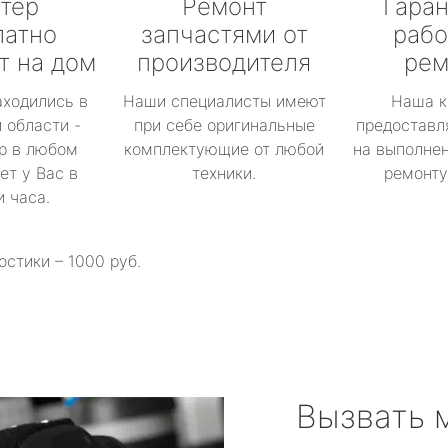
тер
Ремонт
Гаран
латно
запчастями от
рабо
т на дом
производителя
рем
аходились в
Наши специалисты имеют
Наша к
 области -
при себе оригинальные
предоставл
р в любом
комплектующие от любой
на выполнен
ет у Вас в
техники.
ремонту 
и часа.
остики – 1000 руб.
Вызвать 