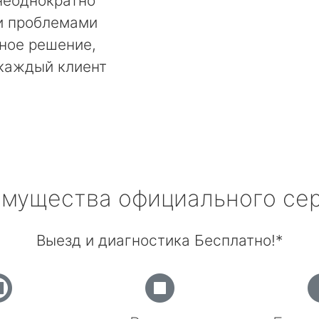
неоднократно
и проблемами
ьное решение,
 каждый клиент
мущества официального се
Выезд и диагностика Бесплатно!*