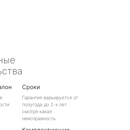
ные
ьства
алон
Сроки
е
Гарантия варьируется от
ости
полугода до 2-х лет
смотря какая
неисправность.
Комплектующие