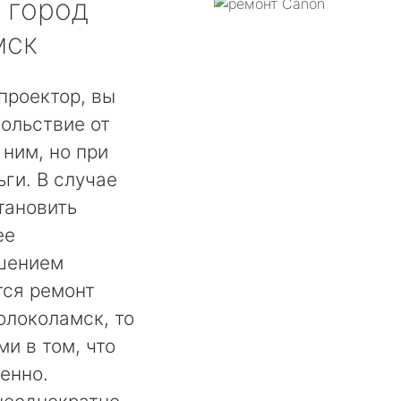
город
мск
проектор, вы
ольствие от
 ним, но при
ги. В случае
тановить
ее
шением
тся ремонт
олоколамск, то
и в том, что
енно.