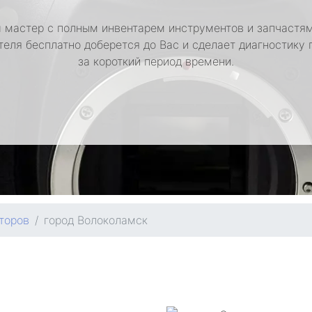
 мастер с полным инвентарем инструментов и запчастям
теля бесплатно доберется до Вас и сделает диагностику 
за короткий период времени.
торов
город Волоколамск