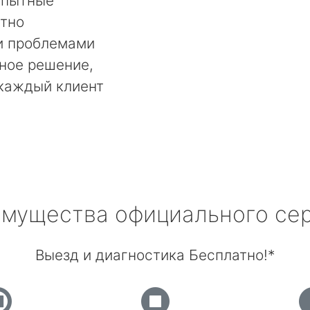
Опытные
тно
и проблемами
ьное решение,
 каждый клиент
мущества официального се
Выезд и диагностика Бесплатно!*