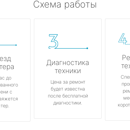
Схема работы
Ре
езд
Диагностика
те
тера
техники
Спе
ас до
Цена за ремонт
про
ованного
будет известна
ре
ени с
после бесплатной
ме
вяжется
диагностики.
корот
тер.