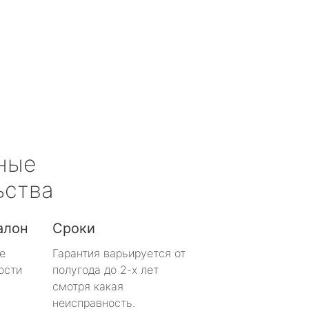
ные
ьства
алон
Сроки
е
Гарантия варьируется от
ости
полугода до 2-х лет
смотря какая
неисправность.