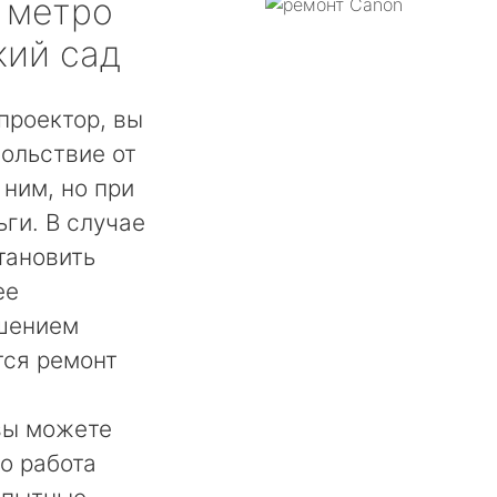
метро
кий сад
проектор, вы
ольствие от
 ним, но при
ги. В случае
тановить
ее
шением
тся ремонт
вы можете
о работа