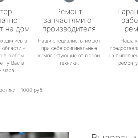
тер
Ремонт
Гаран
латно
запчастями от
рабо
т на дом
производителя
рем
аходились в
Наши специалисты имеют
Наша к
 области -
при себе оригинальные
предоставл
р в любом
комплектующие от любой
на выполнен
ет у Вас в
техники.
ремонту 
и часа.
остики – 1000 руб.
Вызвать 