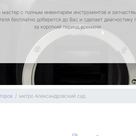
 мастер с полным инвентарем инструментов и запчастям
теля бесплатно доберется до Вас и сделает диагностику 
за короткий период времени.
торов
метро Александровский сад