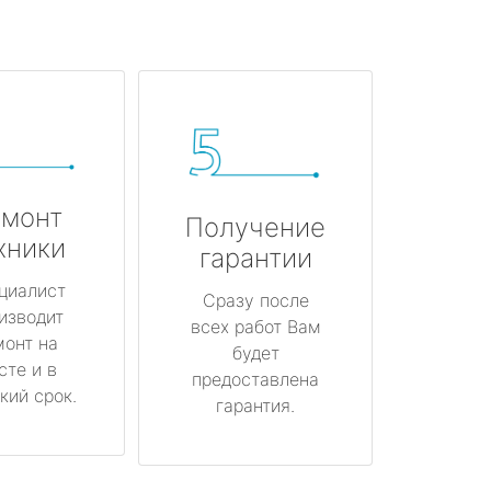
монт
Получение
хники
гарантии
циалист
Сразу после
изводит
всех работ Вам
монт на
будет
сте и в
предоставлена
кий срок.
гарантия.