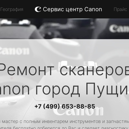
Сервис центр Canon
География
Прайс
Ремонт сканеро
anon
город Пущи
+7 (499) 653-88-85
 мастер с полным инвентарем инструментов и запчастям
ителя бесплатно доберется до Вас и сделает диагностику