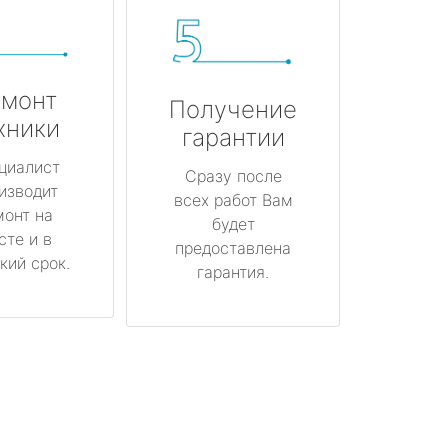
монт
Получение
хники
гарантии
циалист
Сразу после
изводит
всех работ Вам
монт на
будет
сте и в
предоставлена
кий срок.
гарантия.