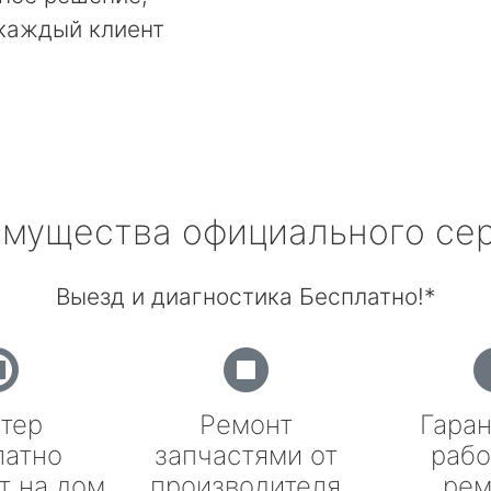
 каждый клиент
мущества официального се
Выезд и диагностика Бесплатно!*
тер
Ремонт
Гаран
латно
запчастями от
рабо
т на дом
производителя
рем