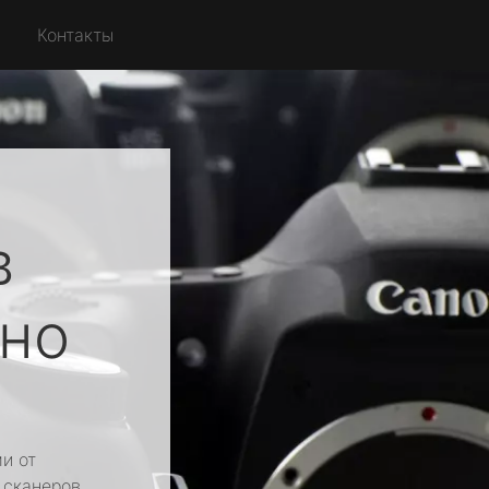
Контакты
в
но
и от
 сканеров