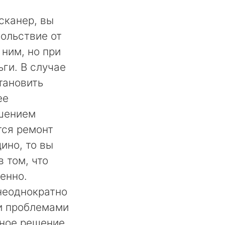
сканер, вы
ольствие от
 ним, но при
ги. В случае
тановить
ее
шением
тся ремонт
ино, то вы
 том, что
енно.
неоднократно
и проблемами
ьное решение,