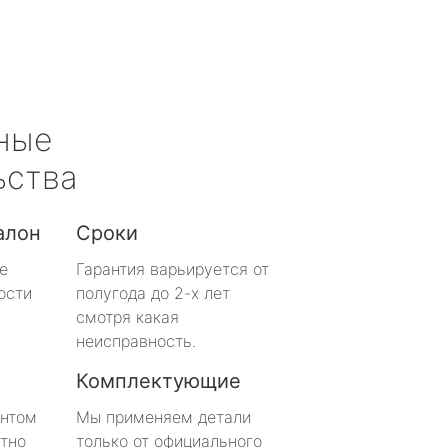
ные
ьства
алон
Сроки
е
Гарантия варьируется от
ости
полугода до 2-х лет
смотря какая
неисправность.
Комплектующие
онтом
Мы применяем детали
тно
только от официального