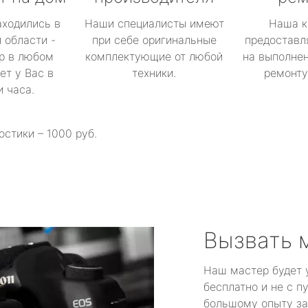
аходились в
Наши специалисты имеют
Наша к
 области -
при себе оригинальные
предоставл
р в любом
комплектующие от любой
на выполнен
ет у Вас в
техники.
ремонту 
и часа.
остики – 1000 руб.
Вызвать 
Наш мастер будет 
бесплатно и не с п
большому опыту за