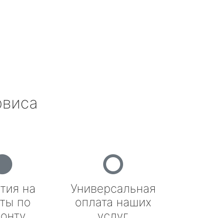
рвиса
тия на
Универсальная
ты по
оплата наших
онту
услуг