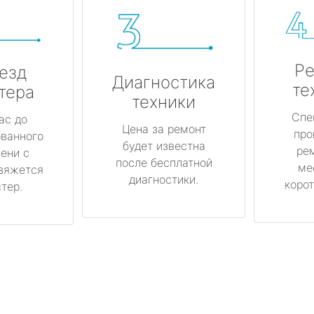
Ре
езд
Диагностика
те
тера
техники
Спе
ас до
Цена за ремонт
про
ованного
будет известна
ре
ени с
после бесплатной
ме
вяжется
диагностики.
корот
тер.