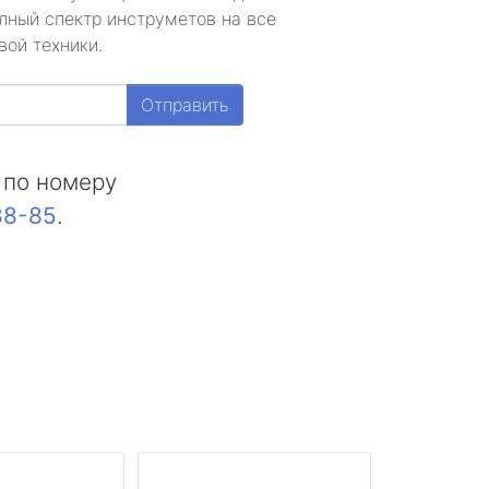
лный спектр инструметов на все
вой техники.
Отправить
 по номеру
88-85
.