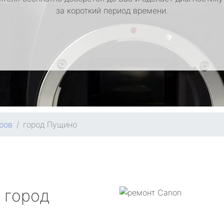
за короткий период времени.
ров
город Пущино
город