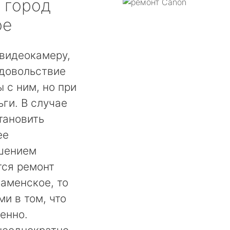
город
ое
видеокамеру,
удовольствие
 с ним, но при
ги. В случае
тановить
ее
шением
тся ремонт
аменское, то
и в том, что
енно.