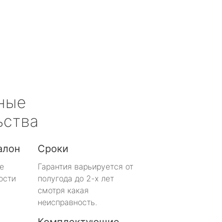
ные
ьства
алон
Сроки
е
Гарантия варьируется от
ости
полугода до 2-х лет
смотря какая
неисправность.
Комплектующие