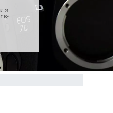
и от
стику