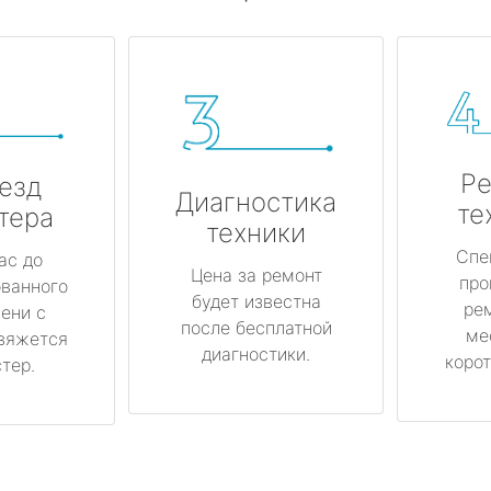
Ре
езд
Диагностика
те
тера
техники
Спе
ас до
Цена за ремонт
про
ованного
будет известна
ре
ени с
после бесплатной
ме
вяжется
диагностики.
корот
тер.