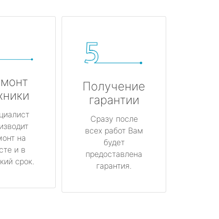
монт
Получение
хники
гарантии
циалист
Сразу после
изводит
всех работ Вам
монт на
будет
сте и в
предоставлена
кий срок.
гарантия.