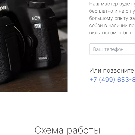
Наш мастер будет 
бесплатно и не с п
большому опыту за
собой в наличии по
виды поломок быто
Или позвоните
+7 (499) 653-
Схема работы