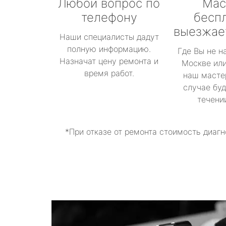
Любой вопрос по
Мас
телефону
бесп
выезжае
Наши специалисты дадут
полную информацию.
Где Вы не н
Назначат цену ремонта и
Москве или
время работ.
наш масте
случае буд
течени
*При отказе от ремонта стоимость диагн