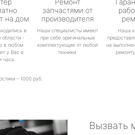
тер
Ремонт
Гаран
латно
запчастями от
рабо
т на дом
производителя
рем
аходились в
Наши специалисты имеют
Наша к
 области -
при себе оригинальные
предоставл
р в любом
комплектующие от любой
на выполнен
ет у Вас в
техники.
ремонту 
и часа.
остики – 1000 руб.
Вызвать 