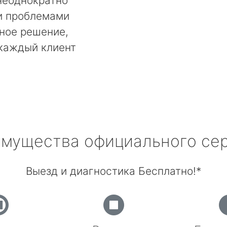
неоднократно
и проблемами
ьное решение,
 каждый клиент
мущества официального се
Выезд и диагностика Бесплатно!*