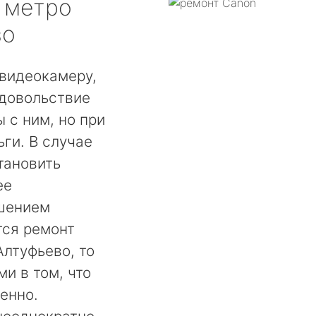
метро
во
видеокамеру,
удовольствие
 с ним, но при
ги. В случае
тановить
ее
шением
тся ремонт
лтуфьево, то
и в том, что
енно.