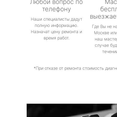
Любой вопрос по
Мас
телефону
бесп
выезжае
Наши специалисты дадут
полную информацию.
Где Вы не н
Назначат цену ремонта и
Москве или
время работ.
наш масте
случае буд
течени
*При отказе от ремонта стоимость диагн