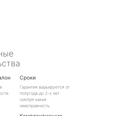
ные
ьства
алон
Сроки
е
Гарантия варьируется от
ости
полугода до 2-х лет
смотря какая
неисправность.
Комплектующие