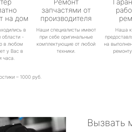
тер
Ремонт
Гаран
латно
запчастями от
рабо
т на дом
производителя
рем
аходились в
Наши специалисты имеют
Наша к
 области -
при себе оригинальные
предоставл
р в любом
комплектующие от любой
на выполнен
ет у Вас в
техники.
ремонту 
и часа.
остики – 1000 руб.
Вызвать 