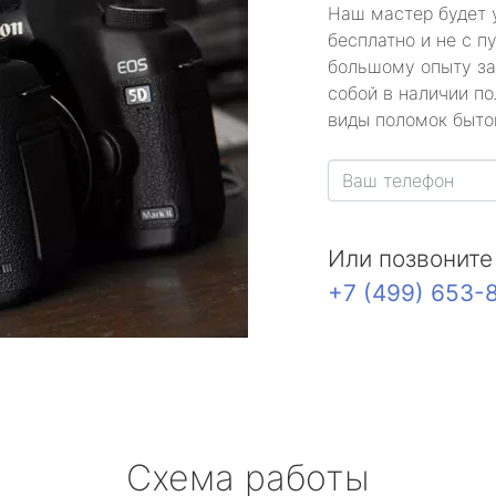
Наш мастер будет 
бесплатно и не с п
большому опыту за
собой в наличии по
виды поломок быто
Или позвоните
+7 (499) 653-
Схема работы