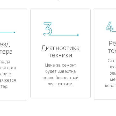
Ре
езд
Диагностика
те
тера
техники
Спе
ас до
Цена за ремонт
про
ованного
будет известна
ре
ени с
после бесплатной
ме
вяжется
диагностики.
корот
тер.