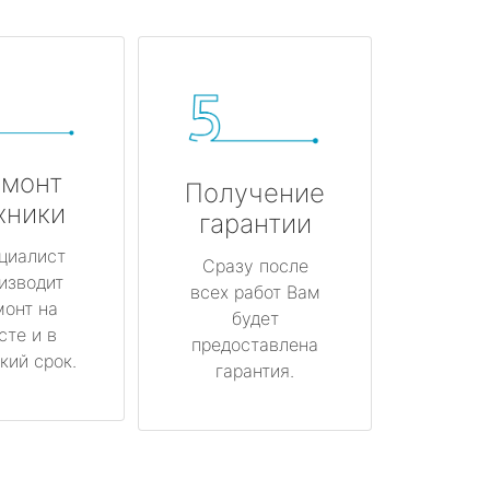
монт
Получение
хники
гарантии
циалист
Сразу после
изводит
всех работ Вам
монт на
будет
сте и в
предоставлена
кий срок.
гарантия.