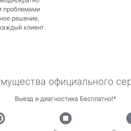
неоднократно
и проблемами
ьное решение,
 каждый клиент
мущества официального се
Выезд и диагностика Бесплатно!*