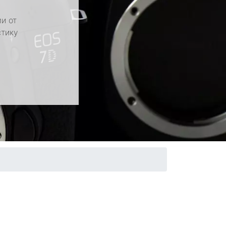
и от
стику