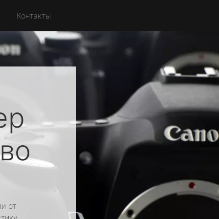
Контакты
ер
во
и от
стику