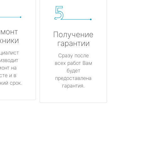
монт
Получение
хники
гарантии
циалист
Сразу после
изводит
всех работ Вам
монт на
будет
сте и в
предоставлена
кий срок.
гарантия.