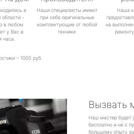
аходились в
Наши специалисты имеют
Наша к
 области -
при себе оригинальные
предоставл
р в любом
комплектующие от любой
на выполнен
ет у Вас в
техники.
ремонту 
и часа.
остики – 1000 руб.
Вызвать 
Наш мастер будет 
бесплатно и не с п
большому опыту за