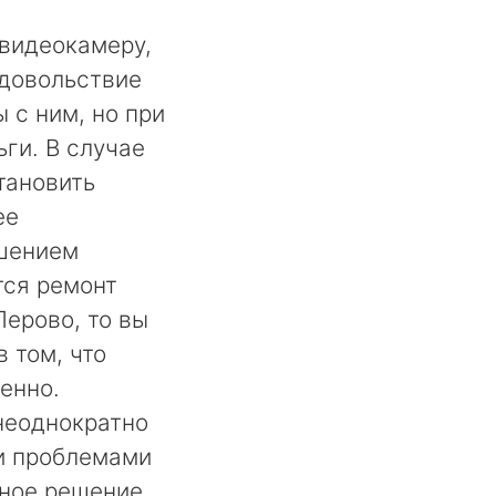
видеокамеру,
удовольствие
 с ним, но при
ги. В случае
тановить
ее
шением
тся ремонт
ерово, то вы
 том, что
енно.
неоднократно
и проблемами
ьное решение,