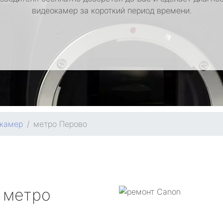
видеокамер за короткий период времени.
окамер
метро Перово
метро