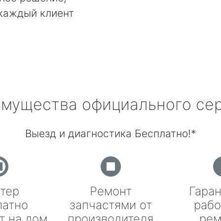
 каждый клиент
мущества официального се
Выезд и диагностика Бесплатно!*
тер
Ремонт
Гаран
латно
запчастями от
рабо
т на дом
производителя
рем