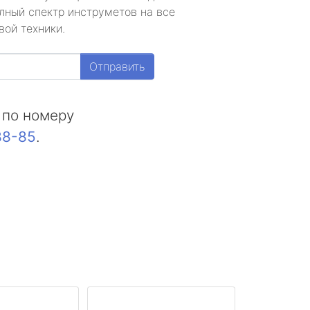
лный спектр инструметов на все
вой техники.
Отправить
 по номеру
88-85
.