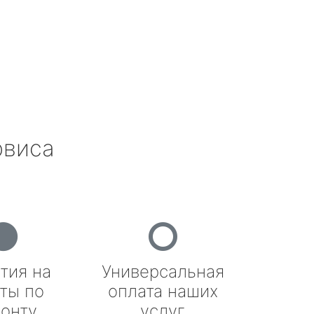
рвиса
тия на
Универсальная
ты по
оплата наших
онту
услуг