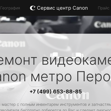
Сервис центр Canon
География
Прайс
емонт видеокам
anon
метро Перо
+7 (499) 653-88-85
 мастер с полным инвентарем инструментов и запчастям
зводителя бесплатно доберется до Вас и сделает диагно