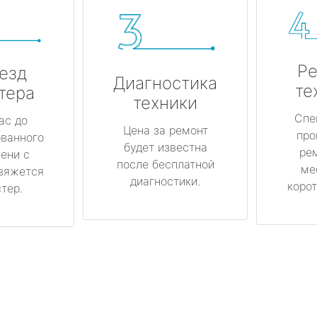
Ре
езд
Диагностика
те
тера
техники
Спе
ас до
Цена за ремонт
про
ованного
будет известна
ре
ени с
после бесплатной
ме
вяжется
диагностики.
корот
тер.