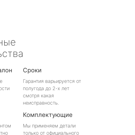
ные
ьства
алон
Сроки
е
Гарантия варьируется от
ости
полугода до 2-х лет
смотря какая
неисправность.
Комплектующие
онтом
Мы применяем детали
тно
только от официального